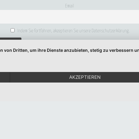
Email
Indem Sie fortfahren, akzeptieren Sie unsere Datenschutzerklärung.
n von Dritten, um ihre Dienste anzubieten, stetig zu verbessern
© 1999-2026 Moritz Eggert. All Rights Reserved.
Impressum
|
Datenschutz
AKZEPTIEREN