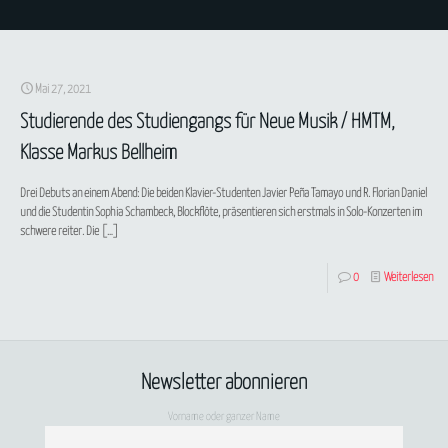
Mai 27, 2021
Studierende des Studiengangs für Neue Musik / HMTM,
Klasse Markus Bellheim
Drei Debuts an einem Abend: Die beiden Klavier-Studenten Javier Peña Tamayo und R. Florian Daniel
und die Studentin Sophia Schambeck, Blockflöte, präsentieren sich erstmals in Solo-Konzerten im
schwere reiter. Die
[…]
0
Weiterlesen
Newsletter abonnieren
Vorname oder ganzer Name