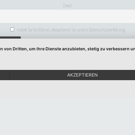
Email
Indem Sie fortfahren, akzeptieren Sie unsere Datenschutzerklärung.
n von Dritten, um ihre Dienste anzubieten, stetig zu verbessern
© 1999-2026 Moritz Eggert. All Rights Reserved.
Impressum
|
Datenschutz
AKZEPTIEREN