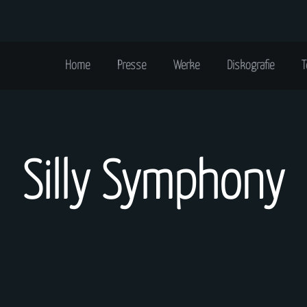
Home
Presse
Werke
Diskografie
T
Silly Symphony