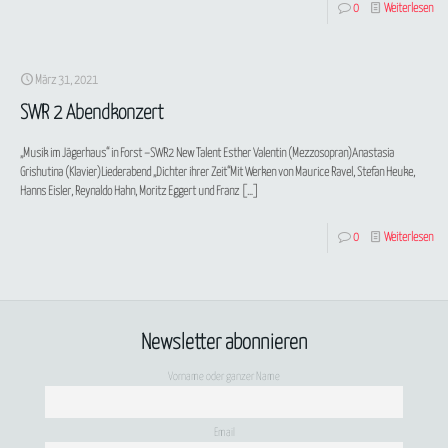
0
Weiterlesen
März 31, 2021
SWR 2 Abendkonzert
„Musik im Jägerhaus“ in Forst –SWR2 New Talent Esther Valentin (Mezzosopran)Anastasia
Grishutina (Klavier)Liederabend „Dichter ihrer Zeit“Mit Werken von Maurice Ravel, Stefan Heuke,
Hanns Eisler, Reynaldo Hahn, Moritz Eggert und Franz
[…]
0
Weiterlesen
Newsletter abonnieren
Vorname oder ganzer Name
Email