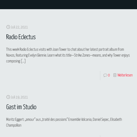
Juli 22, 2021
Radio Eclectus
This week Radio Eclectus visits with Joan Tower to chat about her latest portrait album from
Naxos, featuring Evelyn Glennie. Learn what its title—Strike Zones—means, and why Tower enjoys
composing
[…]
0
Weiterlesen
Juli 19, 2021
Gast im Studio
Moritz Eggert: „amour“ aus „traité des passions“ Ensemble Volcania, Daniel Sepec, Elisabeth
Champollion