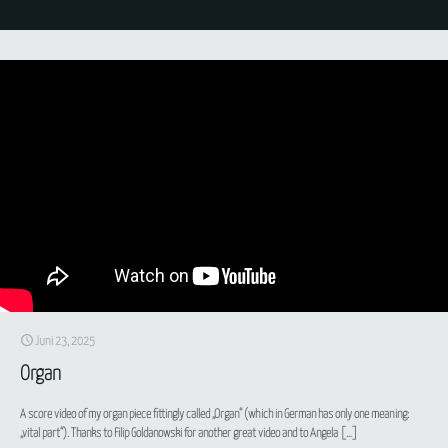
Juni 23, 2025
Organ
A score video of my organ piece fittingly called „Organ“ (which in German has only one meaning:
„vital part“). Thanks to Filip Goldanowski for another great video and to Angela
[…]