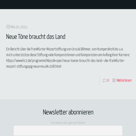
Mai 20, 2021
Neue Töne braucht das Land
Ein Bericht über die Frankfurter Mozartstiftung von Ursula Böhmer, von Humperdinck bis u.a.
mich unterstütze diese Stiftung viele Komponistinnen und Komponisten am Anfang ihrer Karriere:
https://www.hr2.de/programm/klassik-oper/neue-toene-braucht-das-land—die-frankfurter-
mozart-stiftung,epg-neue-musik-208.html
0
Weiterlesen
Newsletter abonnieren
Vorname oder ganzer Name