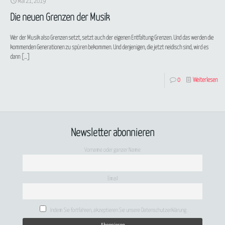
Mai 21, 2019
Die neuen Grenzen der Musik
Wer der Musik also Grenzen setzt, setzt auch der eigenen Entfaltung Grenzen. Und das werden die
kommenden Generationen zu spüren bekommen. Und denjenigen, die jetzt neidisch sind, wird es
dann
[…]
0
Weiterlesen
Newsletter abonnieren
Vorname oder ganzer Name
Email
Indem Sie fortfahren, akzeptieren Sie unsere Datenschutzerklärung.