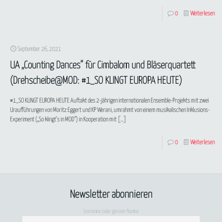
0
Weiterlesen
September 26, 2021
UA „Counting Dances“ für Cimbalom und Bläserquartett
(Drehscheibe@MOD: #1_SO KLINGT EUROPA HEUTE)
#1_SO KLINGT EUROPA HEUTE Auftakt des 2-jährigen internationalen Ensemble-Projekts mit zwei
Uraufführungen von Moritz Eggert und KP Werani, umrahmt von einem musikalischen Inklusions-
Experiment („So klingt’s in MOD“) in Kooperation mit
[…]
0
Weiterlesen
Newsletter abonnieren
Vorname oder ganzer Name