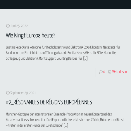
Juni 25, 2022
Wie klingt Europa heute?
Justina Repečkaitė Atropine für Blechbläsertrio und Elektronik Ezko Kikoutchi Necessité für
Bandoneon und Streichtrio Uraufführung Alvarado Bonilla Neues Werk für Flöte, Klarinette,
Schlagzeug und Elektronik Moritz Eggert Counting Dances für
[…]
0
Weiterlesen
September 29, 2021
#2_RÉSONANCES DE RÉGIONS EUROPÉENNES
München-Gastspiel der internationalen Ensemble-Produktion im neuen Konzertsaal des
Kreativquartiers schwere reiter. Drei Experten für Neue Musik – aus Zürich, München und Brest
– treten in der ersten Runde der „Drehscheibe“
[…]