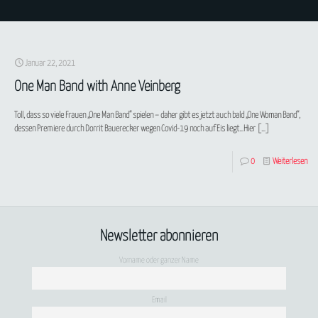
Januar 22, 2021
One Man Band with Anne Veinberg
Toll, dass so viele Frauen „One Man Band“ spielen – daher gibt es jetzt auch bald „One Woman Band“,
dessen Premiere durch Dorrit Bauerecker wegen Covid-19 noch auf Eis liegt…Hier
[…]
0
Weiterlesen
Newsletter abonnieren
Vorname oder ganzer Name
Email