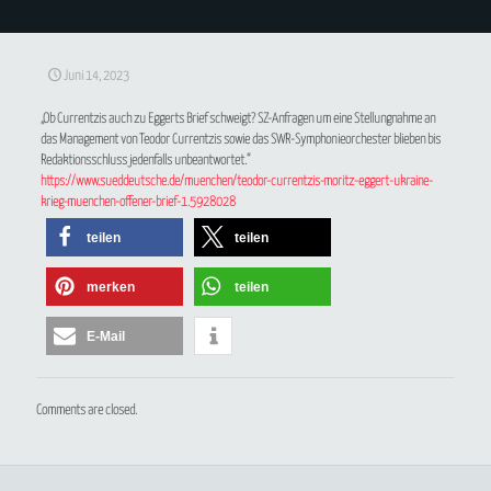
Juni 14, 2023
„Ob Currentzis auch zu Eggerts Brief schweigt? SZ-Anfragen um eine Stellungnahme an
das Management von Teodor Currentzis sowie das SWR-Symphonieorchester blieben bis
Redaktionsschluss jedenfalls unbeantwortet.“
https://www.sueddeutsche.de/muenchen/teodor-currentzis-moritz-eggert-ukraine-
krieg-muenchen-offener-brief-1.5928028
teilen
teilen
merken
teilen
E-Mail
Comments are closed.