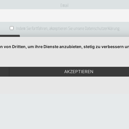
Email
Indem Sie fortfahren, akzeptieren Sie unsere Datenschutzerklärung.
n von Dritten, um ihre Dienste anzubieten, stetig zu verbessern
© 1999-2026 Moritz Eggert. All Rights Reserved.
Impressum
|
Datenschutz
AKZEPTIEREN