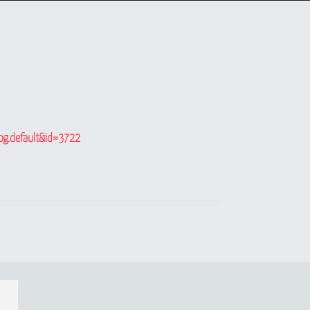
log.default&id=3722