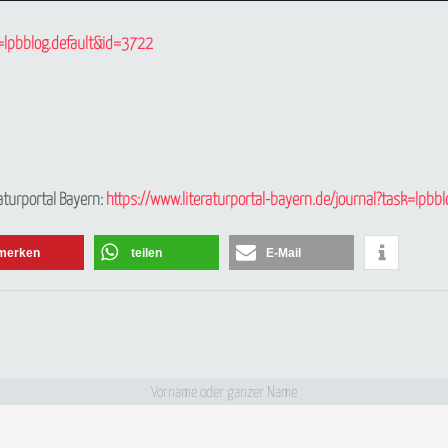
k=lpbblog.default&id=3722
aturportal Bayern:
https://www.literaturportal-bayern.de/journal?task=lpbb
merken
teilen
E-Mail
Newsletter abonnieren
Vorname oder ganzer Name