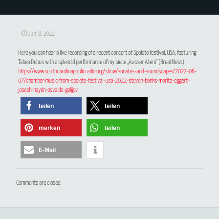
Juni 8, 2022
Here you can hear a live recording of a recent concert at Spoleto festival, USA, featuring
Tabea Debus with a splendid performance of my
piece
„Ausser Atem“ (Breathless):
https://www.southcarolinapublicradio.org/show/sonatas-and-soundscapes/2022-06-
07/chamber-music-from-spoleto-festival-usa-2022-steven-banks-moritz-eggert-
joseph-haydn-osvaldo-golijov
teilen
teilen
merken
teilen
E-Mail
Comments are closed.