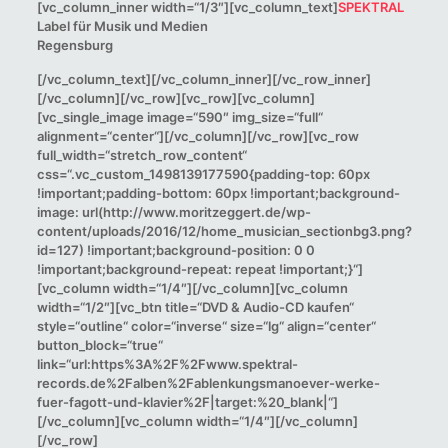
[vc_column_inner width=“1/3″][vc_column_text]
SPEKTRAL
Label für Musik und Medien
Regensburg
[/vc_column_text][/vc_column_inner][/vc_row_inner]
[/vc_column][/vc_row][vc_row][vc_column]
[vc_single_image image=“590″ img_size=“full“
alignment=“center“][/vc_column][/vc_row][vc_row
full_width=“stretch_row_content“
css=“.vc_custom_1498139177590{padding-top: 60px
!important;padding-bottom: 60px !important;background-
image: url(http://www.moritzeggert.de/wp-
content/uploads/2016/12/home_musician_sectionbg3.png?
id=127) !important;background-position: 0 0
!important;background-repeat: repeat !important;}“]
[vc_column width=“1/4″][/vc_column][vc_column
width=“1/2″][vc_btn title=“DVD & Audio-CD kaufen“
style=“outline“ color=“inverse“ size=“lg“ align=“center“
button_block=“true“
link=“url:https%3A%2F%2Fwww.spektral-
records.de%2Falben%2Fablenkungsmanoever-werke-
fuer-fagott-und-klavier%2F|target:%20_blank|“]
[/vc_column][vc_column width=“1/4″][/vc_column]
[/vc_row]