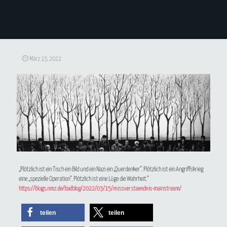
März 15, 2022
„Plötzlich ist ein Tisch ein Bild und ein Nazi ein „Querdenker“. Plötzlich ist ein Angriffskrieg
eine „spezielle Operation“. Plötzlich ist eine Lüge die Wahrheit.“
https://blogs.nmz.de/badblog/2022/03/15/missverstaendnis-mainstream/
teilen
teilen