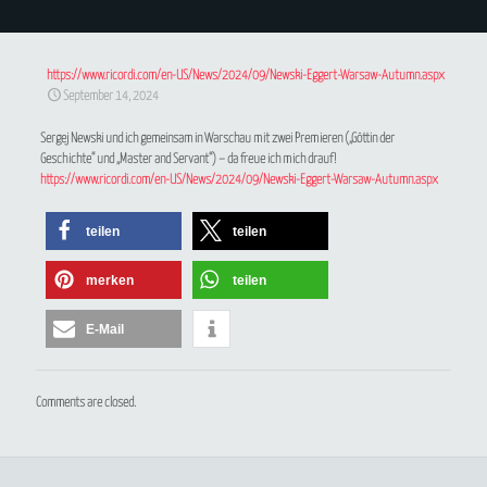
https://www.ricordi.com/en-US/News/2024/09/Newski-Eggert-Warsaw-Autumn.aspx
September 14, 2024
Sergej Newski
und ich gemeinsam in Warschau mit zwei Premieren („Göttin der
Geschichte“ und „Master and Servant“) – da freue ich mich drauf!
https://www.ricordi.com/en-US/News/2024/09/Newski-Eggert-Warsaw-Autumn.aspx
teilen
teilen
merken
teilen
E-Mail
Comments are closed.