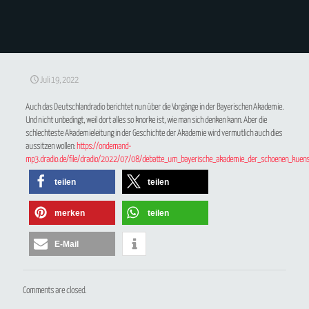
Juli 19, 2022
Auch das Deutschlandradio berichtet nun über die Vorgänge in der Bayerischen Akademie.
Und nicht unbedingt, weil dort alles so knorke ist, wie man sich denken kann. Aber die
schlechteste Akademieleitung in der Geschichte der Akademie wird vermutlich auch dies
aussitzen wollen:
https://ondemand-
mp3.dradio.de/file/dradio/2022/07/08/debatte_um_bayerische_akademie_der_schoenen_kue
teilen
teilen
merken
teilen
E-Mail
Comments are closed.