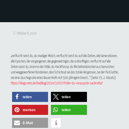
Oktober 8, 2024
„verflucht seist du, du madiger Molch, verflucht seist du auf alle Zeiten, alle Generationen,
alle Epochen, die vergangenen, die gegenwärtigen, die zukünftigen, verflucht auf alle
Zeiten seist du, brenn in der Hölle, du Hackfresse, du Michelinmännchen aus benutzten
und weggeworfenen Kondomen, dein Schicksal sei das totale Vergessen, sei der Fluß Lethe,
sei eine Jauchegrube eines Bauernhofs mit 500-jährigem Inzest…“ (Seite 75, 2. Absatz).
https://blogs.nmz.de/badblog/2024/10/07/hitler-du-verpupste-sackratte/
teilen
teilen
merken
teilen
E-Mail