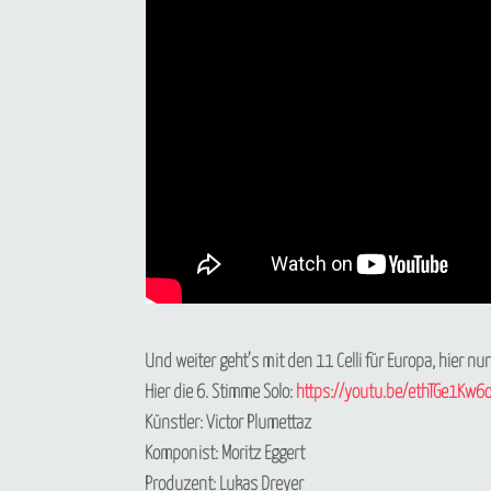
Und weiter geht’s mit den 11 Celli für Europa, hier 
Hier die 6. Stimme Solo:
https://youtu.be/ethTGe1Kw6
Künstler: Victor Plumettaz
Komponist: Moritz Eggert
Produzent: Lukas Dreyer