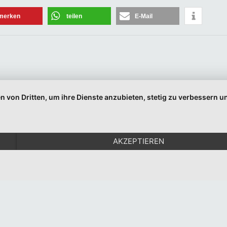
merken
teilen
E-Mail
Email
Indem Sie fortfahren, akzeptieren Sie unsere Datenschutzerklärung.
n von Dritten, um ihre Dienste anzubieten, stetig zu verbessern
© 1999-2026 Moritz Eggert. All Rights Reserved.
Impressum
|
Datenschutz
AKZEPTIEREN