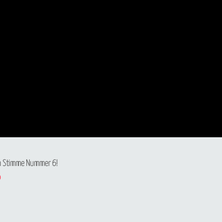
nun Stimme Nummer 6!
o
Newsletter abonnieren
Vorname oder ganzer Name