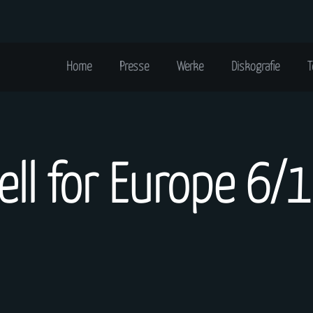
Home
Presse
Werke
Diskografie
T
ell for Europe 6/