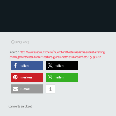
Juni 3, 2023
in der SZ:
https://www.sueddeutsche.de/muenchen/theaterakademie-august-everding-
prinzregententheater-konzert-barbara-gronau-matthias-moosdorf-afd-1.5896607
teilen
teilen
merken
teilen
E-Mail
Comments are closed.