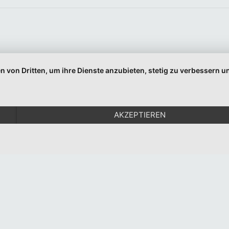
Indem Sie fortfahren, akzeptieren Sie unsere Datenschutzerklärung.
n von Dritten, um ihre Dienste anzubieten, stetig zu verbessern
© 1999-2026 Moritz Eggert. All Rights Reserved.
Impressum
|
Datenschutz
AKZEPTIEREN