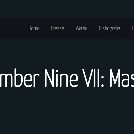
Home
Presse
Werke
Diskografie
T
mber Nine VII: Ma