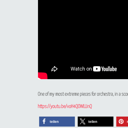
One of my most extreme pieces for orchestra, in a scor
https://youtu.be/voH4QOWLUnQ
teilen
teilen