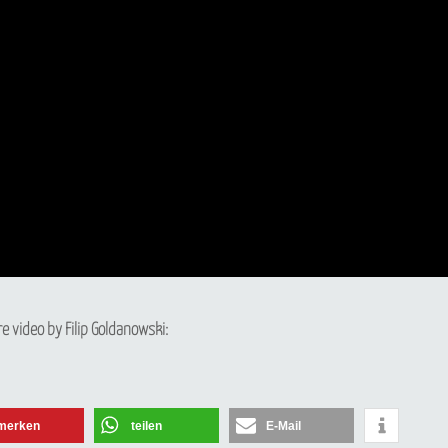
Newsletter abonnieren
e video by Filip Goldanowski:
Vorname oder ganzer Name
merken
teilen
E-Mail
Email