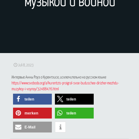
музыкой и войной
Juli 8, 2023
Интервью Анны Роуз о Курентзисе, исключительно на русском языке
https://www.svoboda.org/a/kurentzis-proigral-svoe-buduschee-dirizher-mezhdu-
muzykoy-i-voynoy/32488476.html
teilen
teilen
merken
teilen
E-Mail