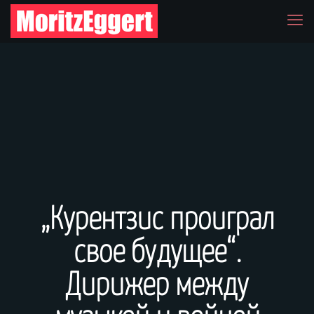
„Курентзис проиграл
свое будущее“.
Дирижер между